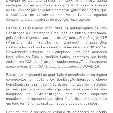
Exemplo de seu pioneirismo, em 2007 a empresa ganha
destaque por ser a primeira fabricante a ingressar a solução
de Oxi-Sanitização no setor automotivo, garantindo assim, que
o habitáculo do veículo se mantivesse livre de agentes
contaminantes causadores de doenças respiratórias.
Dentre suas inúmeras conquistas, os equipamentos de Oxi-
Sanitização da Interozone Brasil são os únicos acreditados,
pela Anvisa (Agência Nacional de Vigilância Sanitária) e MTE
(Ministério do Trabalho e Emprego), organizações
consagradas no Brasil e no mundo. Além disso, a UNICAMP –
Universidade Estadual de Campinas, uma das melhores
instituições do País e América Latina, comprova por laudo
emitido em 2021, a eficácia do equipamento XT-44 Interozone
contra o vírus Sars-CoV-2, agente causador da COVID-19.
E assim, com garantia de qualidade e acreditada pelos órgãos
competentes, em 2012 a Oxi-Sanitização Interozone obteve
homologações das mais importantes montadoras instaladas
no país, permanecendo até hoje como fabricante oficial das
máquinas de Oxi-Sanitização para estas empresas
mundialmente reconhecidas, além intensificar sua cobertura
em todo território nacional com seus produtos e soluções.
Contudo, não é apenas no cenário de geradores de ozônio