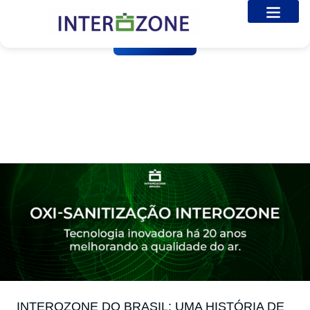
Sobre nós
Galeria de Fotos
Entre em Contato
SEM CATEGORIA
INTEROZONE DO BRASIL:
UMA HISTÓRIA DE
SUCESSO E INOVAÇÃO
INTEROZONE DO BRASIL: UMA HISTÓRIA DE