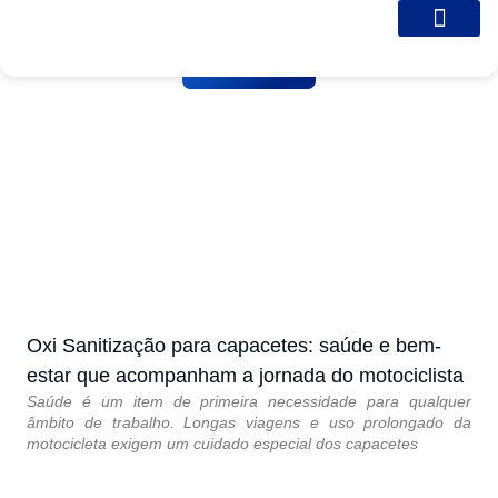
Sobre nós
Galeria de Fotos
Entre em Contato
SEM CATEGORIA
Oxi Sanitização para
capacetes: saúde e bem-
estar que acompanham a
jornada do motociclista
Oxi Sanitização para capacetes: saúde e bem-
estar que acompanham a jornada do motociclista
Saúde é um item de primeira necessidade para qualquer
âmbito de trabalho. Longas viagens e uso prolongado da
motocicleta exigem um cuidado especial dos capacetes