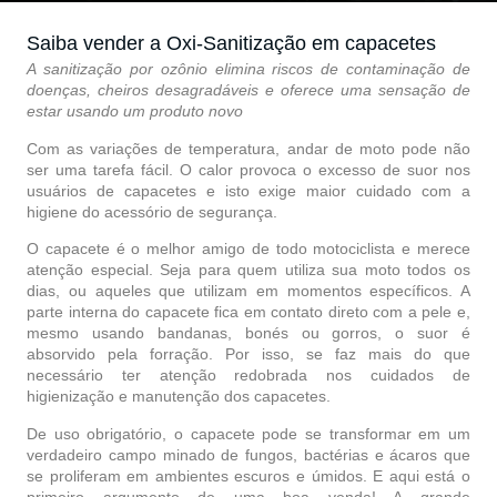
Saiba vender a Oxi-Sanitização em capacetes
A sanitização por ozônio elimina riscos de contaminação de
doenças, cheiros desagradáveis e oferece uma sensação de
estar usando um produto novo
Com as variações de temperatura, andar de moto pode não
ser uma tarefa fácil. O calor provoca o excesso de suor nos
usuários de capacetes e isto exige maior cuidado com a
higiene do acessório de segurança.
O capacete é o melhor amigo de todo motociclista e merece
atenção especial. Seja para quem utiliza sua moto todos os
dias, ou aqueles que utilizam em momentos específicos. A
parte interna do capacete fica em contato direto com a pele e,
mesmo usando bandanas, bonés ou gorros, o suor é
absorvido pela forração. Por isso, se faz mais do que
necessário ter atenção redobrada nos cuidados de
higienização e manutenção dos capacetes.
De uso obrigatório, o capacete pode se transformar em um
verdadeiro campo minado de fungos, bactérias e ácaros que
se proliferam em ambientes escuros e úmidos. E aqui está o
primeiro argumento de uma boa venda! A grande