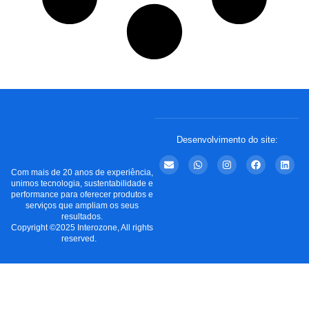
Desenvolvimento do site:
Com mais de 20 anos de experiência,
unimos tecnologia, sustentabilidade e
performance para oferecer produtos e
serviços que ampliam os seus
resultados.
Copyright ©2025 Interozone, All rights
reserved.