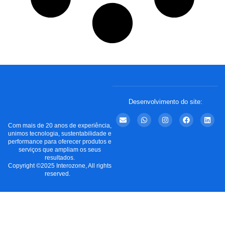
Desenvolvimento do site:
Com mais de 20 anos de experiência,
unimos tecnologia, sustentabilidade e
performance para oferecer produtos e
serviços que ampliam os seus
resultados.
Copyright ©2025 Interozone, All rights
reserved.