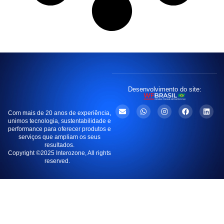
Desenvolvimento do site:
Com mais de 20 anos de experiência,
unimos tecnologia, sustentabilidade e
performance para oferecer produtos e
serviços que ampliam os seus
resultados.
Copyright ©2025 Interozone, All rights
reserved.