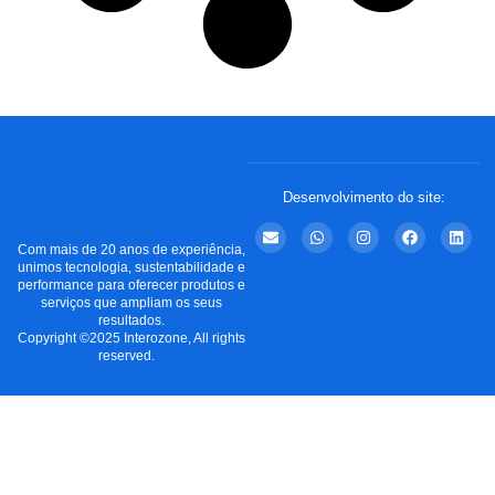
Desenvolvimento do site:
Com mais de 20 anos de experiência,
unimos tecnologia, sustentabilidade e
performance para oferecer produtos e
serviços que ampliam os seus
resultados.
Copyright ©2025 Interozone, All rights
reserved.