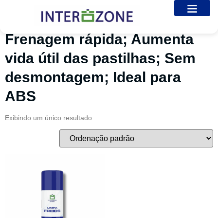
Início
/ Produtos marcados com a tag “Frenagem rápida; Aumenta
vida útil das pastilhas; Sem desmontagem; Ideal para ABS”
Sobre nós
Galeria de Fotos
Entre em Contato
Frenagem rápida; Aumenta
vida útil das pastilhas; Sem
desmontagem; Ideal para
ABS
Exibindo um único resultado