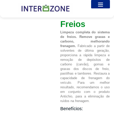
Limpa
Sobre nós
Galeria de Fotos
Entre em Contato
Freios
Limpeza completa do sistema
de freios. Remove graxas e
carbono, melhorando
frenagem.
Fabricado a partir de
solventes de última geração,
proporciona a rápida limpeza e
remoção de depósitos de
carbono (carvão), gomas e
graxas dos discos de freio,
pastilhas e tambores. Restaura a
capacidade de frenagem do
veículo. Para um melhor
resultado, recomendamos o uso
em conjunto com o produto
Antichio, para a eliminação de
ruídos na frenagem.
Benefícios: