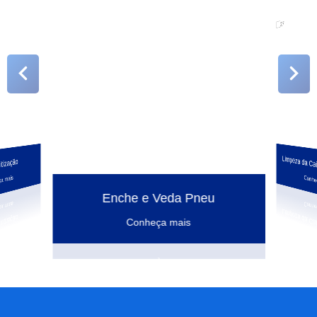
Limpeza da C
tização
a mais
Conhe
Enche e Veda Pneu
Conheça mais