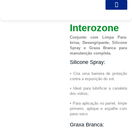
Kit Revisão
Sobre nós
Galeria de Fotos
Entre em Contato
Interozone
Conjunto com Limpa Para-
brisa, Desengripante, Silicone
Spray e Graxa Branca para
manutenção completa.
Silicone Spray:
• Cria uma barreira de proteção
contra a exposição do sol;
• Ideal para lubrificar a canaleta
dos vidros;
• Para aplicação no painel, limpe
primeiro, aplique e espalhe com
pano seco.
Graxa Branca: