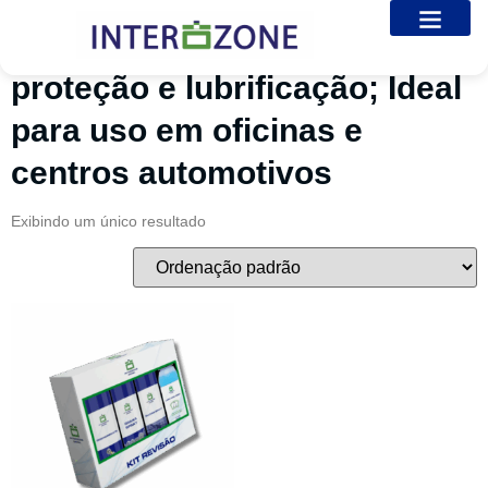
Início
/ Produtos marcados com a tag “proteção e lubrificação;
Ideal para uso em oficinas e centros automotivos”
Sobre nós
Galeria de Fotos
Entre em Contato
proteção e lubrificação; Ideal
para uso em oficinas e
centros automotivos
Exibindo um único resultado