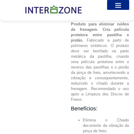
Antichio
Sobre nós
Galeria de Fotos
Entre em Contato
Produto para eliminar ruídos
de frenagem. Cria película
protetora entre pastilha e
pistão.
Fabricado a partir de
polímeros sintéticos. O produto
deve ser borrifado na parte
metálica da pastilha, criando
uma película protetora entre o
reverso das pastilhas e o pistão
da pinça de freio, amortecendo a
vibração e consequentemente,
reduzindo o chiado durante a
frenagem. Recomendado o uso
após a Limpeza dos Discos de
Freios.
Benefícios:
Elimina o Chiado
decorrente da vibração da
pinça de freio;