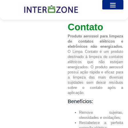
Limpa
Sobre nós
Galeria de Fotos
Entre em Contato
Contato
Produto aerossol para limpeza
de contatos elétricos e
eletrônicos não energizados.
O Limpa Contato é um produto
destinado à limpeza de contatos
elétricos que não estejam
energizados. O produto aerossol
possui ação rápida e eficaz para
a limpeza das mais diversas
sujidades sem deixar resíduos
sobre o contato após a
aplicação.
Benefícios:
Remove sujeiras,
oleosidades e oxidações;
Restabelece a perfeita
conexão elétrica;