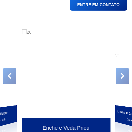
ENTRE EM CONTATO
Limpeza da C
tização
a mais
Conhe
Enche e Veda Pneu