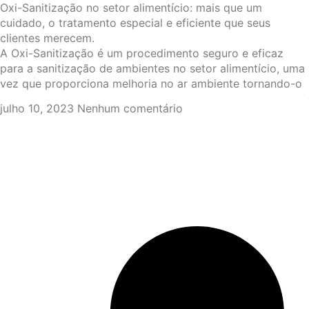
Oxi-Sanitização no setor alimentício: mais que um
cuidado, o tratamento especial e eficiente que seus
clientes merecem.
A Oxi-Sanitização é um procedimento seguro e eficaz
para a sanitização de ambientes no setor alimentício, uma
vez que proporciona melhoria no ar ambiente tornando-o
julho 10, 2023
Nenhum comentário