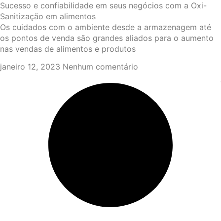
Sucesso e confiabilidade em seus negócios com a Oxi-
Sanitização em alimentos
Os cuidados com o ambiente desde a armazenagem até
os pontos de venda são grandes aliados para o aumento
nas vendas de alimentos e produtos
janeiro 12, 2023
Nenhum comentário