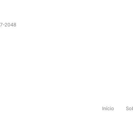
87-2048
Início
So